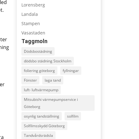
Med
Lorensberg
t.
Landala
Stampen
Vasastaden
ster
Taggmoln
ning
Dödsbostädning
dödsbo städning Stockholm
foliering göteborg
fyllningar
Fönster
laga tand
er
luft- luftvärmepump
Mitsubishi värmepumpservice i
Göteborg
osynlig tandställning
solfilm
Solfilmsskydd Göteborg
Tandvårdsrädsla
ra