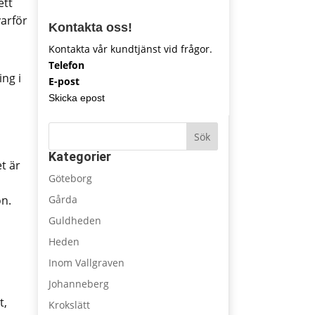
ett
varför
Kontakta oss!
Kontakta vår kundtjänst vid frågor.
Telefon
ing i
E-post
Skicka epost
Sök
Kategorier
t är
Göteborg
on.
Gårda
Guldheden
Heden
Inom Vallgraven
Johanneberg
t,
Krokslätt