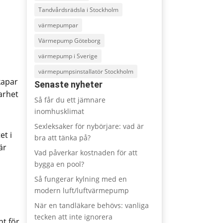
Tandvårdsrädsla i Stockholm
värmepumpar
Värmepump Göteborg
värmepump i Sverige
värmepumpsinstallatör Stockholm
kapar
Senaste nyheter
arhet
Så får du ett jämnare
inomhusklimat
Sexleksaker för nybörjare: vad är
et i
bra att tänka på?
är
Vad påverkar kostnaden för att
bygga en pool?
Så fungerar kylning med en
modern luft/luftvärmepump
När en tandläkare behövs: vanliga
tecken att inte ignorera
nt för