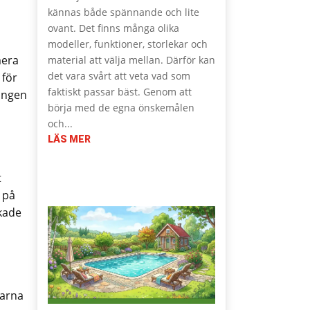
kännas både spännande och lite
ovant. Det finns många olika
modeller, funktioner, storlekar och
mera
material att välja mellan. Därför kan
det vara svårt att veta vad som
 för
faktiskt passar bäst. Genom att
ningen
börja med de egna önskemålen
och...
LÄS MER
t
 på
skade
narna