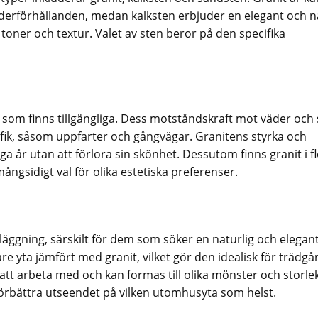
derförhållanden, medan kalksten erbjuder en elegant och n
toner och textur. Valet av sten beror på den specifika
 som finns tillgängliga. Dess motståndskraft mot väder och 
fik, såsom uppfarter och gångvägar. Granitens styrka och
ga år utan att förlora sin skönhet. Dessutom finns granit i f
mångsidigt val för olika estetiska preferenser.
nläggning, särskilt för dem som söker en naturlig och elegant
e yta jämfört med granit, vilket gör den idealisk för trädgå
att arbeta med och kan formas till olika mönster och storle
örbättra utseendet på vilken utomhusyta som helst.