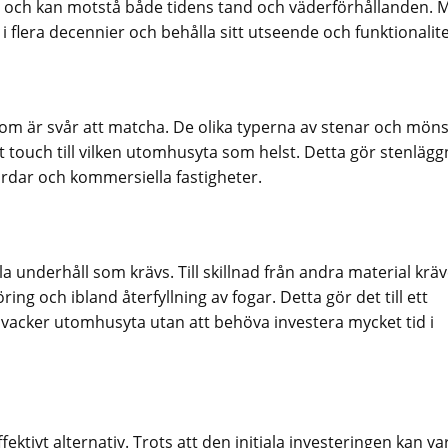
a och kan motstå både tidens tand och väderförhållanden. 
 i flera decennier och behålla sitt utseende och funktionalite
som är svår att matcha. De olika typerna av stenar och mön
touch till vilken utomhusyta som helst. Detta gör stenlägg
gårdar och kommersiella fastigheter.
 underhåll som krävs. Till skillnad från andra material kräv
g och ibland återfyllning av fogar. Detta gör det till ett
n vacker utomhusyta utan att behöva investera mycket tid i
fektivt alternativ. Trots att den initiala investeringen kan va