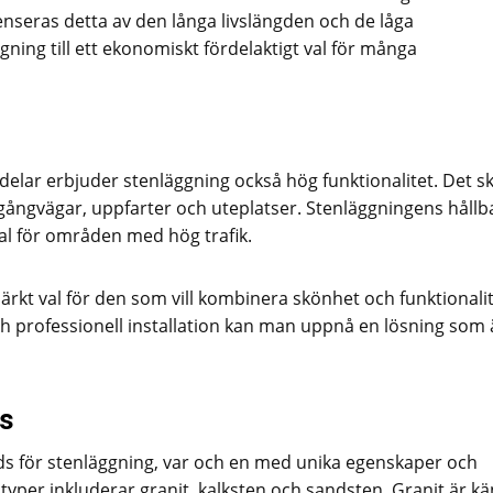
seras detta av den långa livslängden och de låga
ning till ett ekonomiskt fördelaktigt val för många
elar erbjuder stenläggning också hög funktionalitet. Det s
r gångvägar, uppfarter och uteplatser. Stenläggningens hållb
 val för områden med hög trafik.
ärkt val för den som vill kombinera skönhet och funktionalit
h professionell installation kan man uppnå en lösning som 
s
nds för stenläggning, var och en med unika egenskaper och
 typer inkluderar granit, kalksten och sandsten. Granit är kä