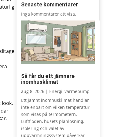
Senaste kommentarer
aturlig
Inga kommentarer att visa.
slitage
lera
Så får du ett jämnare
inomhusklimat
aug 8, 2026
|
Energi
,
värmepump
Ett jämnt inomhusklimat handlar
 look.
inte enbart om vilken temperatur
rdar
som visas på termometern.
kar.
Luftflöden, husets planlösning,
isolering och valet av
uppvärmningssystem påverkar