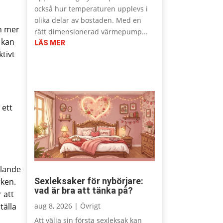
också hur temperaturen upplevs i
olika delar av bostaden. Med en
en mer
rätt dimensionerad värmepump...
 kan
LÄS MER
ktivt
 ett
alande
Sexleksaker för nybörjare:
rken.
vad är bra att tänka på?
 att
aug 8, 2026
|
Övrigt
tälla
Att välja sin första sexleksak kan