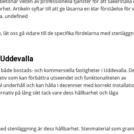
etonar vikten av professionella tjänster för att säkerställa 
het. Artikeln syftar till att ge läsarna en klar förståelse för 
la. undefined
 låt oss gå vidare till de specifika fördelarna med stenläggn
 Uddevalla
både bostads- och kommersiella fastigheter i Uddevalla. De
rnativ som kan förbättra utseendet och funktionaliteten av
underhåll och kan hålla i decennier med korrekt installati
rnativ på lång sikt tack vare dess hållbarhet och låga
d stenläggning är dess hållbarhet. Stenmaterial som grani