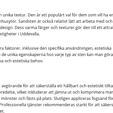
 unika textur. Den är ett populärt val för dem som vill ha 
mhusytor. Sandsten är också relativt lätt att arbeta med och
esign. Dess varma färger och texturer gör den till ett attra
tigheter i Uddevalla.
era faktorer, inklusive den specifika användningen, estetiska
 de unika egenskaperna hos varje typ av sten kan man göra
ka och estetiska behov.
avgörande för att säkerställa ett hållbart och estetiskt tillt
redelse, vilket inkluderar att jämna ut och komprimera ma
t mönster och fästs på plats. Slutligen appliceras fogsand för
Professionella tjänster rekommenderas starkt för att säkers
et.