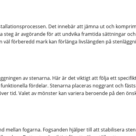
nstallationsprocessen. Det innebär att jämna ut och kompri
a steg är avgörande för att undvika framtida sättningar och
 En väl förberedd mark kan förlänga livslängden på stenlägg
ningen av stenarna. Här är det viktigt att följa ett specifik
funktionella fördelar. Stenarna placeras noggrant och fästs
sig över tid. Valet av mönster kan variera beroende på den ön
d mellan fogarna. Fogsanden hjälper till att stabilisera ste