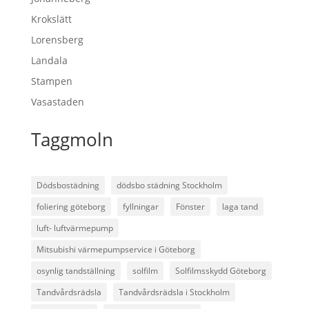
Krokslätt
Lorensberg
Landala
Stampen
Vasastaden
Taggmoln
Dödsbostädning
dödsbo städning Stockholm
foliering göteborg
fyllningar
Fönster
laga tand
luft- luftvärmepump
Mitsubishi värmepumpservice i Göteborg
osynlig tandställning
solfilm
Solfilmsskydd Göteborg
Tandvårdsrädsla
Tandvårdsrädsla i Stockholm