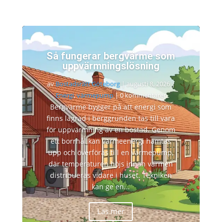
Så fungerar bergvärme som
uppvärmningslösning
av
Bostadsrätt Göteborg
|
augusti 8, 2026
|
Energi
,
värmepump
| 0 kommentarer
Bergvärme bygger på att energi som
finns lagrad i berggrunden tas till vara
för uppvärmning av en bostad. Genom
ett borrhål kan värmeenergi hämtas
upp och överföras till en värmepump,
där temperaturen höjs innan värmen
distribueras vidare i huset. Tekniken
kan ge en...
Läs mer