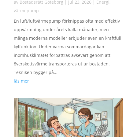
av
Bostadsrätt Göteborg
|
jul 23, 2026
|
Energi
,
värmepump
En luft/luftvärmepump förknippas ofta med effektiv
uppvärmning under årets kalla månader, men
många moderna modeller erbjuder även en kraftfull
kylfunktion. Under varma sommardagar kan
inomhusklimatet förbättras avsevärt genom att
överskottsvärme transporteras ut ur bostaden.
Tekniken bygger på...
läs mer