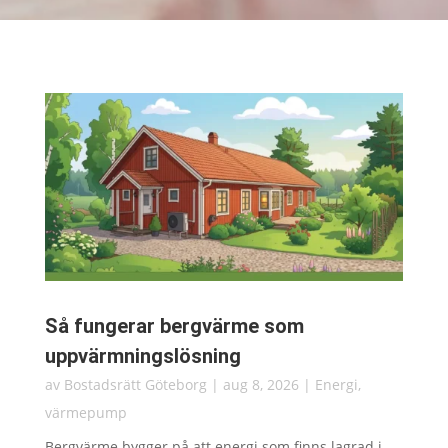
Så fungerar bergvärme som
uppvärmningslösning
av
Bostadsrätt Göteborg
|
aug 8, 2026
|
Energi
,
värmepump
Bergvärme bygger på att energi som finns lagrad i