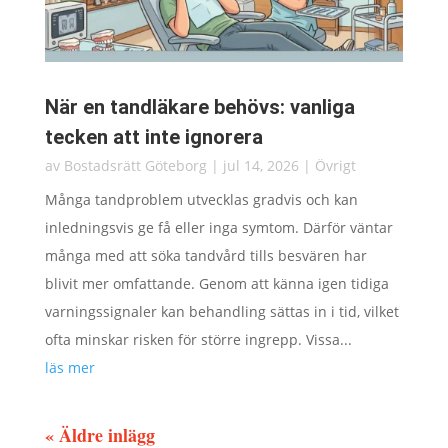
När en tandläkare behövs: vanliga
tecken att inte ignorera
av
Bostadsrätt Göteborg
|
jul 14, 2026
|
Övrigt
Många tandproblem utvecklas gradvis och kan
inledningsvis ge få eller inga symtom. Därför väntar
många med att söka tandvård tills besvären har
blivit mer omfattande. Genom att känna igen tidiga
varningssignaler kan behandling sättas in i tid, vilket
ofta minskar risken för större ingrepp. Vissa...
läs mer
« Äldre inlägg