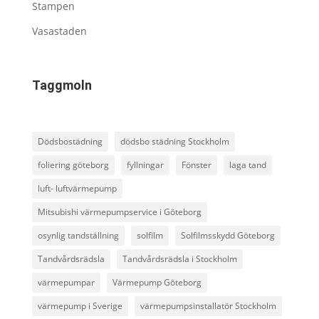
Stampen
Vasastaden
Taggmoln
Dödsbostädning
dödsbo städning Stockholm
foliering göteborg
fyllningar
Fönster
laga tand
luft- luftvärmepump
Mitsubishi värmepumpservice i Göteborg
osynlig tandställning
solfilm
Solfilmsskydd Göteborg
Tandvårdsrädsla
Tandvårdsrädsla i Stockholm
värmepumpar
Värmepump Göteborg
värmepump i Sverige
värmepumpsinstallatör Stockholm