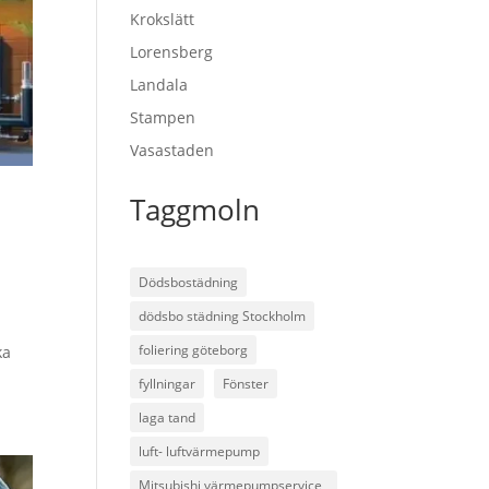
Krokslätt
Lorensberg
Landala
Stampen
Vasastaden
Taggmoln
Dödsbostädning
dödsbo städning Stockholm
r
foliering göteborg
ka
fyllningar
Fönster
laga tand
luft- luftvärmepump
Mitsubishi värmepumpservice