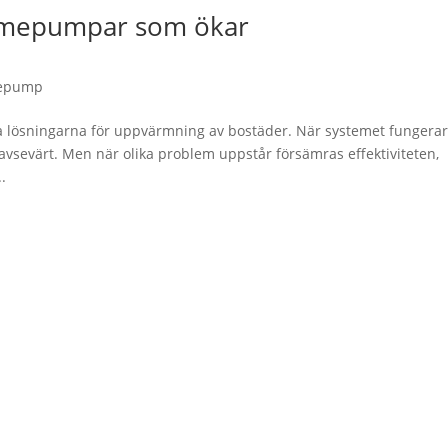
rmepumpar som ökar
epump
 lösningarna för uppvärmning av bostäder. När systemet fungera
vsevärt. Men när olika problem uppstår försämras effektiviteten,
..