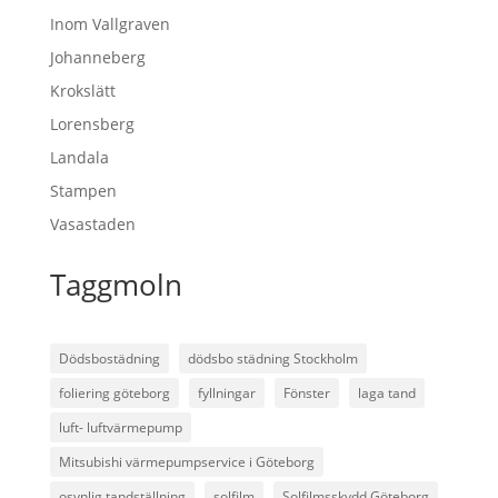
Inom Vallgraven
Johanneberg
Krokslätt
Lorensberg
Landala
Stampen
Vasastaden
Taggmoln
Dödsbostädning
dödsbo städning Stockholm
foliering göteborg
fyllningar
Fönster
laga tand
luft- luftvärmepump
Mitsubishi värmepumpservice i Göteborg
osynlig tandställning
solfilm
Solfilmsskydd Göteborg