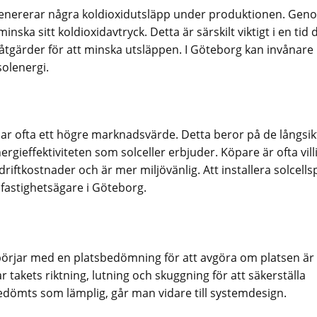
 genererar några koldioxidutsläpp under produktionen. Gen
nska sitt koldioxidavtryck. Detta är särskilt viktigt i en tid 
tgärder för att minska utsläppen. I Göteborg kan invånare
solenergi.
ar ofta ett högre marknadsvärde. Detta beror på de långsik
ieffektiviteten som solceller erbjuder. Köpare är ofta villi
riftkostnader och är mer miljövänlig. Att installera solcells
 fastighetsägare i Göteborg.
t börjar med en platsbedömning för att avgöra om platsen är
 takets riktning, lutning och skuggning för att säkerställa
edömts som lämplig, går man vidare till systemdesign.