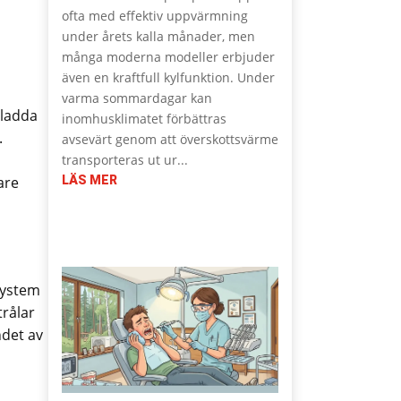
ofta med effektiv uppvärmning
under årets kalla månader, men
många moderna modeller erbjuder
även en kraftfull kylfunktion. Under
varma sommardagar kan
 ladda
inomhusklimatet förbättras
.
avsevärt genom att överskottsvärme
transporteras ut ur...
are
LÄS MER
system
trålar
ndet av