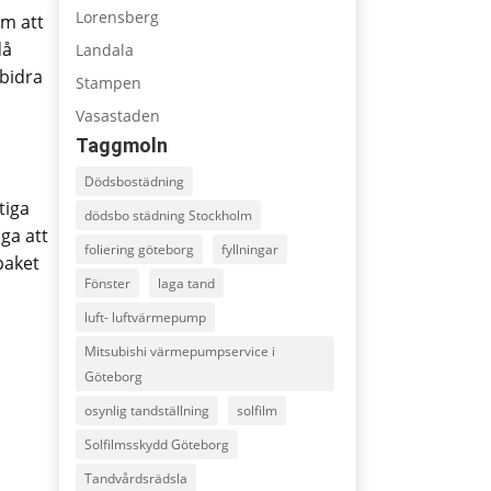
Lorensberg
om att
då
Landala
 bidra
Stampen
Vasastaden
Taggmoln
Dödsbostädning
tiga
dödsbo städning Stockholm
ga att
foliering göteborg
fyllningar
paket
Fönster
laga tand
luft- luftvärmepump
Mitsubishi värmepumpservice i
Göteborg
osynlig tandställning
solfilm
Solfilmsskydd Göteborg
Tandvårdsrädsla