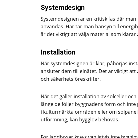
Systemdesign
Systemdesignen är en kritisk fas där man
användas. Här tar man hänsyn till energib
är det viktigt att välja material som klara
Installation
När systemdesignen är klar, påbörjas inst
ansluter dem till elnätet. Det är viktigt a
och säkerhetsföreskrifter.
När det gäller installation av solceller oc
länge de följer byggnadens form och inte p
i kulturmärkta områden eller om solpanel
utformning, kan bygglov behövas.
För laddboxar krävs vanligtvis inte bygglo