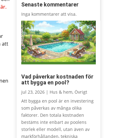
Senaste kommentarer
är.
Inga kommentarer att visa.
ar
 att
Vad påverkar kostnaden för
onen
att bygga en pool?
jul 23, 2026
|
Hus & hem
,
Övrigt
Att bygga en pool är en investering
som påverkas av många olika
faktorer. Den totala kostnaden
bestäms inte enbart av poolens
storlek eller modell, utan även av
markförhållanden, tekniska