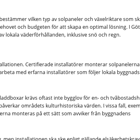
 bestämmer vilken typ av solpaneler och växelriktare som s
ehovet och budgeten för att skapa en optimal lösning. I Gö
r av lokala väderförhållanden, inklusive snö och regn.
allationen. Certifierade installatörer monterar solpanelern
tt arbeta med erfarna installatörer som följer lokala byggnad
h laddboxar krävs oftast inte bygglov för en- och tvåbostadsh
åverkar områdets kulturhistoriska värden. I vissa fall, exe
erna monteras på ett sätt som avviker från byggnadens
v, men installationen ska ske enligt gällande elsäkerhetskra