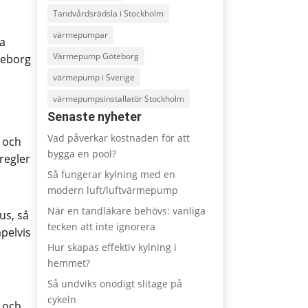
Tandvårdsrädsla i Stockholm
värmepumpar
ka
Värmepump Göteborg
teborg
värmepump i Sverige
värmepumpsinstallatör Stockholm
Senaste nyheter
Vad påverkar kostnaden för att
a och
bygga en pool?
sregler
Så fungerar kylning med en
modern luft/luftvärmepump
När en tandläkare behövs: vanliga
us, så
tecken att inte ignorera
mpelvis
Hur skapas effektiv kylning i
hemmet?
Så undviks onödigt slitage på
cykeln
v och