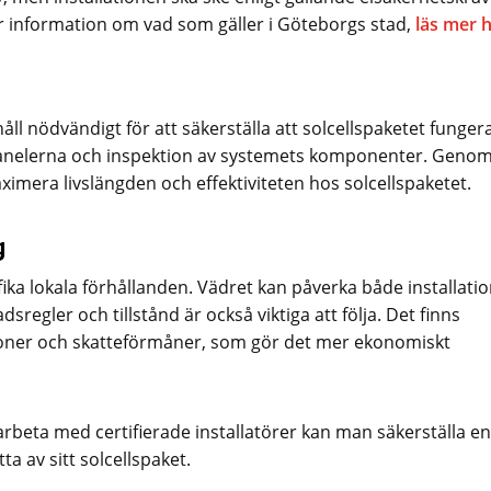
mer information om vad som gäller i Göteborgs stad,
läs mer h
åll nödvändigt för att säkerställa att solcellspaketet funger
 panelerna och inspektion av systemets komponenter. Genom
mera livslängden och effektiviteten hos solcellspaketet.
g
fika lokala förhållanden. Vädret kan påverka både installati
regler och tillstånd är också viktiga att följa. Det finns
oner och skatteförmåner, som gör det mer ekonomiskt
rbeta med certifierade installatörer kan man säkerställa en
ta av sitt solcellspaket.