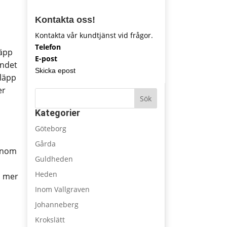
Kontakta oss!
Kontakta vår kundtjänst vid frågor.
Telefon
läpp
E-post
endet
Skicka epost
släpp
er
Sök
Kategorier
Göteborg
Gårda
Genom
Guldheden
Heden
u mer
Inom Vallgraven
Johanneberg
Krokslätt