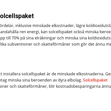
solcellspaket
 fördelar, inklusive minskade elkostnader, lägre koldioxiduts
lhandahålla ren energi, kan solcellspaket också minska bero
 upp till 70% på sina elräkningar och minska sina koldioxidut
 olika subventioner och skatteförmåner som gör det ännu m
tt installera solcellspaket är de minskade elkostnaderna. 
retag minska sina beroenden av dyra elbolag.
Solcellspaket
tioner och skatteförmåner, blir kostnadsbesparingarna änn