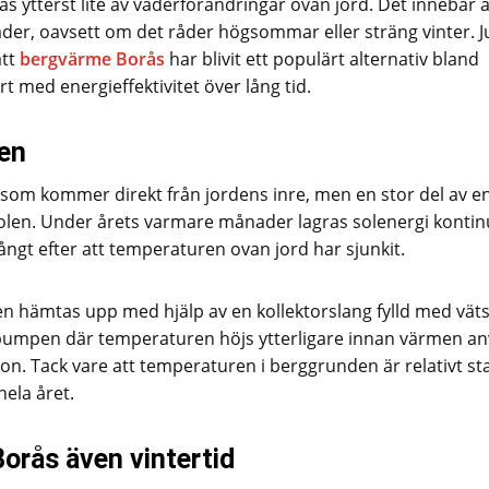
 ytterst lite av väderförändringar ovan jord. Det innebär a
der, oavsett om det råder högsommar eller sträng vinter. J
att
bergvärme Borås
har blivit ett populärt alternativ bland
 med energieffektivitet över lång tid.
den
m kommer direkt från jordens inre, men en stor del av e
solen. Under årets varmare månader lagras solenergi kontin
ångt efter att temperaturen ovan jord har sjunkit.
 hämtas upp med hjälp av en kollektorslang fylld med väts
mepumpen där temperaturen höjs ytterligare innan värmen a
. Tack vare att temperaturen i berggrunden är relativt sta
hela året.
orås även vintertid