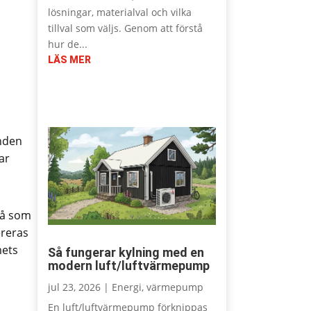
lösningar, materialval och vilka
tillval som väljs. Genom att förstå
hur de...
LÄS MER
unden
ar
vå som
ereras
mets
Så fungerar kylning med en
modern luft/luftvärmepump
jul 23, 2026
|
Energi
,
värmepump
En luft/luftvärmepump förknippas