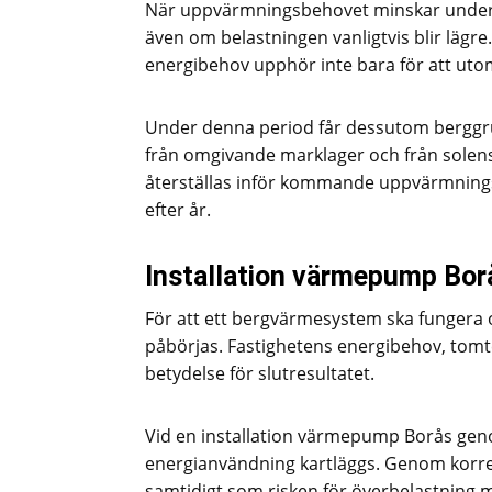
När uppvärmningsbehovet minskar under s
även om belastningen vanligtvis blir läg
energibehov upphör inte bara för att ut
Under denna period får dessutom berggrund
från omgivande marklager och från solen
återställas inför kommande uppvärmningssäs
efter år.
Installation värmepump Bor
För att ett bergvärmesystem ska fungera o
påbörjas. Fastighetens energibehov, tomt
betydelse för slutresultatet.
Vid en installation värmepump Borås gen
energianvändning kartläggs. Genom korrek
samtidigt som risken för överbelastning m