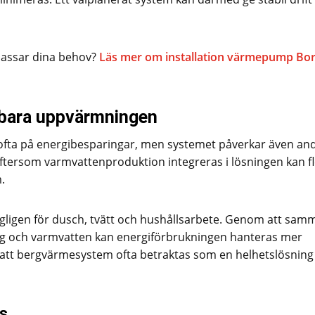
passar dina behov?
Läs mer om installation värmepump Bo
 bara uppvärmningen
fta på energibesparingar, men systemet påverkar även an
Eftersom varmvattenproduktion integreras i lösningen kan f
.
ligen för dusch, tvätt och hushållsarbete. Genom att sam
ng och varmvatten kan energiförbrukningen hanteras mer
ill att bergvärmesystem ofta betraktas som en helhetslösning
s