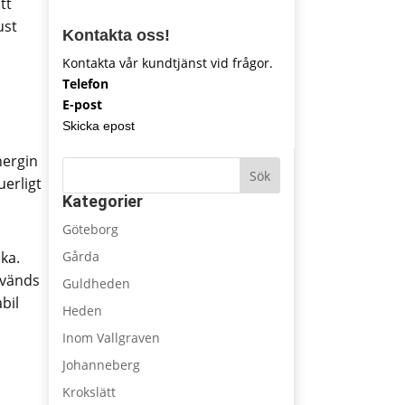
tt
ust
Kontakta oss!
Kontakta vår kundtjänst vid frågor.
Telefon
E-post
Skicka epost
nergin
Sök
uerligt
Kategorier
Göteborg
ka.
Gårda
nvänds
Guldheden
bil
Heden
Inom Vallgraven
Johanneberg
Krokslätt