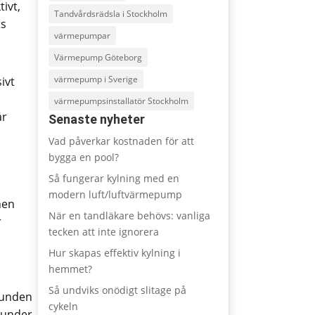
ivt,
Tandvårdsrädsla i Stockholm
ts
värmepumpar
Värmepump Göteborg
värmepump i Sverige
ivt
värmepumpsinstallatör Stockholm
år
Senaste nyheter
Vad påverkar kostnaden för att
bygga en pool?
Så fungerar kylning med en
modern luft/luftvärmepump
nen
När en tandläkare behövs: vanliga
r
tecken att inte ignorera
Hur skapas effektiv kylning i
hemmet?
Så undviks onödigt slitage på
runden
cykeln
t under