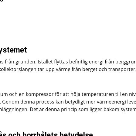
systemet
från grunden. Istället flyttas befintlig energi från berggr
i kollektorslangen tar upp värme från berget och transporter
m och en kompressor för att höja temperaturen till en ni
. Genom denna process kan betydligt mer värmeenergi lev
anläggningen. Det är denna princip som ligger bakom syste
ås och borrhålets betydelse