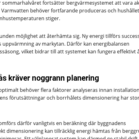
ommarhalvåret fortsätter bergvärmesystemet att vara akt
re. Varmvatten behöver fortfarande produceras och hushålle
omhustemperaturen stiger.
en möjlighet att återhämta sig. Ny energi tillförs success
s uppvärmning av markytan. Därför kan energibalansen
ong, vilket bidrar till att systemet kan fungera effektivt 
ås kräver noggrann planering
ptimalt behöver flera faktorer analyseras innan installatio
ens förutsättningar och borrhålets dimensionering har sto
omförs därför vanligtvis en beräkning där byggnadens
t dimensionering kan tillräcklig energi hämtas från bergg
inimeras. Ett välplanerat system kan därmed ge stabil drif