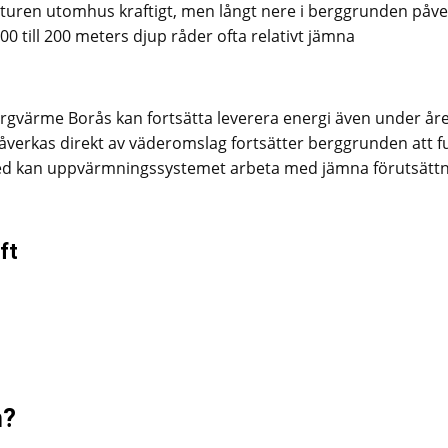
turen utomhus kraftigt, men långt nere i berggrunden påv
0 till 200 meters djup råder ofta relativt jämna
bergvärme Borås kan fortsätta leverera energi även under år
påverkas direkt av väderomslag fortsätter berggrunden att 
rmed kan uppvärmningssystemet arbeta med jämna förutsätt
ft
n?