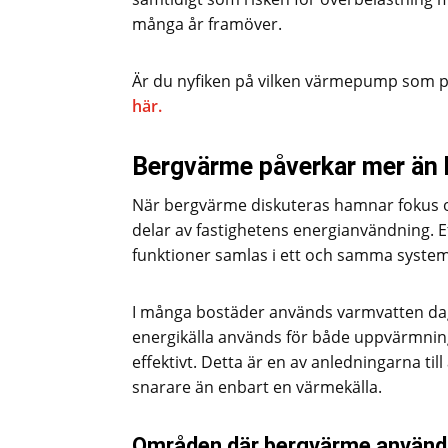
många år framöver.
Är du nyfiken på vilken värmepump som 
här.
Bergvärme påverkar mer än
När bergvärme diskuteras hamnar fokus o
delar av fastighetens energianvändning. 
funktioner samlas i ett och samma system
I många bostäder används varmvatten dag
energikälla används för både uppvärmni
effektivt. Detta är en av anledningarna t
snarare än enbart en värmekälla.
Områden där bergvärme använd