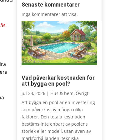
Senaste kommentarer
Inga kommentarer att visa.
rås
dra
lera
Vad påverkar kostnaden för
att bygga en pool?
jul 23, 2026
|
Hus & hem
,
Övrigt
ma
Att bygga en pool är en investering
som påverkas av många olika
faktorer. Den totala kostnaden
bestäms inte enbart av poolens
storlek eller modell, utan även av
markförhållanden, tekniska