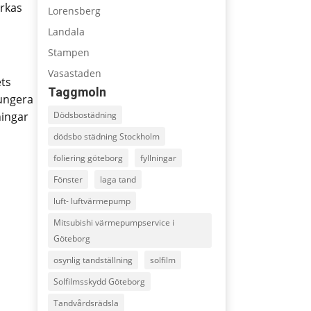
erkas
Lorensberg
Landala
Stampen
Vasastaden
ets
Taggmoln
fungera
ningar
Dödsbostädning
dödsbo städning Stockholm
foliering göteborg
fyllningar
Fönster
laga tand
luft- luftvärmepump
Mitsubishi värmepumpservice i
Göteborg
osynlig tandställning
solfilm
Solfilmsskydd Göteborg
Tandvårdsrädsla