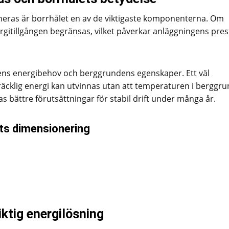
neras är borrhålet en av de viktigaste komponenterna. Om
rgitillgången begränsas, vilket påverkar anläggningens pre
etens energibehov och berggrundens egenskaper. Ett väl
llräcklig energi kan utvinnas utan att temperaturen i berggr
bättre förutsättningar för stabil drift under många år.
ts dimensionering
ktig energilösning