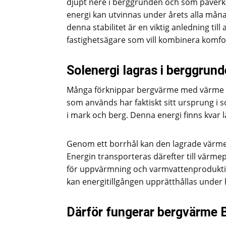
djupt nere i berggrunden och som påverkas
energi kan utvinnas under årets alla måna
denna stabilitet är en viktig anledning till 
fastighetsägare som vill kombinera komfort
Solenergi lagras i berggrun
Många förknippar bergvärme med värme so
som används har faktiskt sitt ursprung i 
i mark och berg. Denna energi finns kvar l
Genom ett borrhål kan den lagrade värmen
Energin transporteras därefter till vär
för uppvärmning och varmvattenproduktion
kan energitillgången upprätthållas under 
Därför fungerar bergvärme B