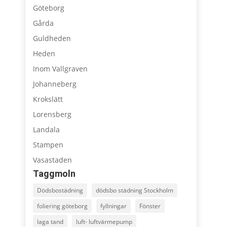
Göteborg
Gårda
Guldheden
Heden
Inom Vallgraven
Johanneberg
Krokslätt
Lorensberg
Landala
Stampen
Vasastaden
Taggmoln
Dödsbostädning
dödsbo städning Stockholm
foliering göteborg
fyllningar
Fönster
laga tand
luft- luftvärmepump