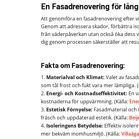
En Fasadrenovering för lång
Att genomföra en fasadrenovering efter vin
Genom att adressera skador, förbättra is
från väderpåverkan utan också öka dess vä
dig genom processen säkerställer att result
Fakta om Fasadrenovering:
Materialval och Klimat:
Valet av fasad
som tål frost och fukt vara mer lämpliga. (
Energi- och Kostnadseffektivitet:
En v
kostnaderna för uppvärmning. (Källa:
Ene
Estetisk Förnyelse:
Fasadmaterial och 
fräsch och uppdaterad estetik. (Källa:
Beij
Isoleringens Betydelse:
Effektiv isoler
mer bekväm inomhusmiljö. (Källa:
Villaäg