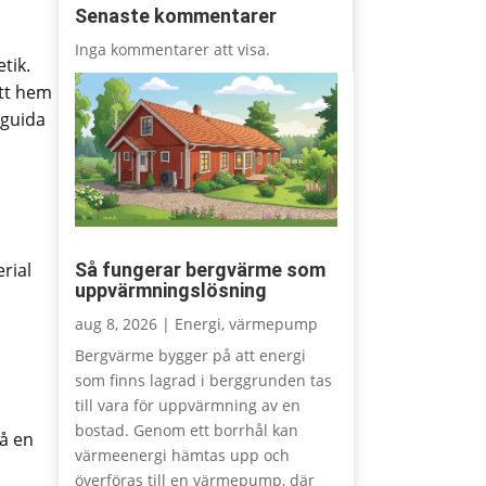
Senaste kommentarer
Inga kommentarer att visa.
tik.
itt hem
 guida
Så fungerar bergvärme som
rial
uppvärmningslösning
aug 8, 2026
|
Energi
,
värmepump
Bergvärme bygger på att energi
som finns lagrad i berggrunden tas
till vara för uppvärmning av en
bostad. Genom ett borrhål kan
så en
värmeenergi hämtas upp och
överföras till en värmepump, där