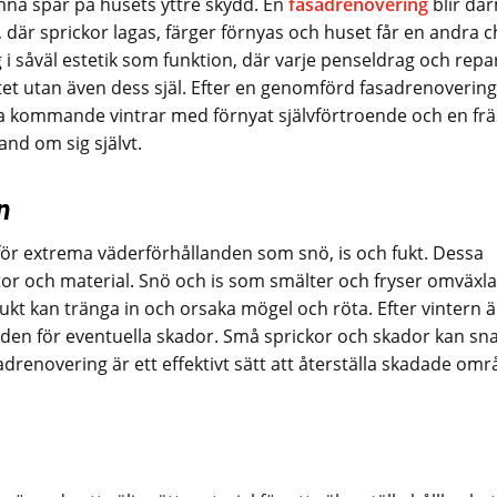
na spår på husets yttre skydd. En
fasadrenovering
blir dä
 där sprickor lagas, färger förnyas och huset får en andra 
g i såväl estetik som funktion, där varje penseldrag och repa
ritet utan även dess själ. Efter en genomförd fasadrenovering
a kommande vintrar med förnyat självförtroende och en fr
nd om sig självt.
n
för extrema väderförhållanden som snö, is och fukt. Dessa
or och material. Snö och is som smälter och fryser omväxl
fukt kan tränga in och orsaka mögel och röta. Efter vintern ä
aden för eventuella skador. Små sprickor och skador kan sn
sadrenovering är ett effektivt sätt att återställa skadade om