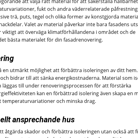
görande att välja rätt material för att säkerställa hållbarhe
aturvariationer, fukt och andra väderrelaterade påfrestning
lusive trä, puts, tegel och olika former av konstgjorda materia
 nackdelar. Valet av material påverkar inte bara fasadens u
r viktigt att överväga klimatförhållandena i området och de
 det bästa materialet för din fasadrenovering.
ring
 en utmärkt möjlighet att förbättra isoleringen av ditt hem.
och bidrar till att sänka energikostnaderna. Material som is
kan läggas till under renoveringsprocessen för att förstärka
ieffektiviteten kan en förbättrad isolering även skapa en 
 temperaturvariationer och minska drag.
suellt ansprechande hus
tt åtgärda skador och förbättra isoleringen utan också att 