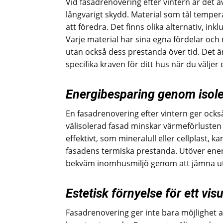
Vid fasadrenovering efter vintern är det av
långvarigt skydd. Material som tål temper
att föredra. Det finns olika alternativ, ink
Varje material har sina egna fördelar och
utan också dess prestanda över tid. Det ä
specifika kraven för ditt hus när du väljer
Energibesparing genom isole
En fasadrenovering efter vintern ger också
välisolerad fasad minskar värmeförlusten 
effektivt, som mineralull eller cellplast, 
fasadens termiska prestanda. Utöver energ
bekväm inomhusmiljö genom att jämna ut
Estetisk förnyelse för ett vi
Fasadrenovering ger inte bara möjlighet a