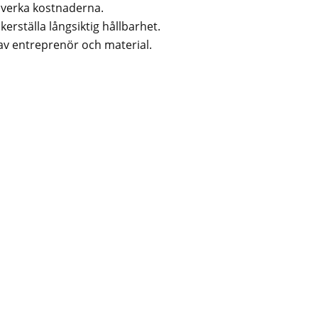
åverka kostnaderna.
erställa långsiktig hållbarhet.
av entreprenör och material.