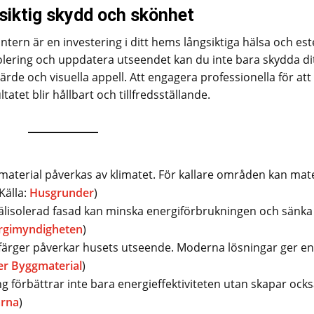
siktig skydd och skönhet
tern är en investering i ditt hems långsiktiga hälsa och este
olering och uppdatera utseendet kan du inte bara skydda d
rde och visuella appell. Att engagera professionella för att
atet blir hållbart och tillfredsställande.
material påverkas av klimatet. För kallare områden kan mate
Källa:
Husgrunder
)
älisolerad fasad kan minska energiförbrukningen och sänka
rgimyndigheten
)
färger påverkar husets utseende. Moderna lösningar ger en
er Byggmaterial
)
ing förbättrar inte bara energieffektiviteten utan skapar ock
arna
)