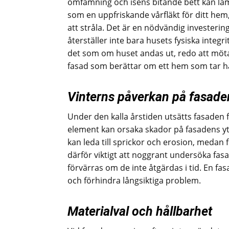
omfamning och isens bitande bett kan läm
som en uppfriskande vårfläkt för ditt hem,
att stråla. Det är en nödvändig investerin
återställer inte bara husets fysiska integ
det som om huset andas ut, redo att möt
fasad som berättar om ett hem som tar ha
Vinterns påverkan på fasade
Under den kalla årstiden utsätts fasaden 
element kan orsaka skador på fasadens yt
kan leda till sprickor och erosion, medan 
därför viktigt att noggrant undersöka fas
förvärras om de inte åtgärdas i tid. En fa
och förhindra långsiktiga problem.
Materialval och hållbarhet