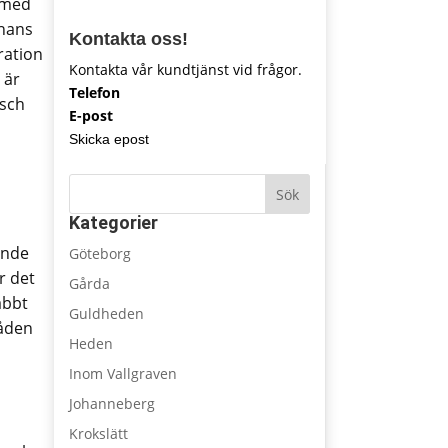
rmed
chans
Kontakta oss!
ration
Kontakta vår kundtjänst vid frågor.
 är
Telefon
äsch
E-post
Skicka epost
Sök
Kategorier
ande
Göteborg
r det
Gårda
abbt
Guldheden
råden
Heden
Inom Vallgraven
Johanneberg
Krokslätt