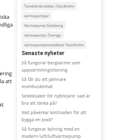
Tandvårdsrädsla i Stockholm
värmepumpar
tiska
ndliga
Värmepump Göteborg
värmepump i Sverige
värmepumpsinstallatör Stockholm
Senaste nyheter
Så fungerar bergvärme som
uppvärmningslösning
ering
Så får du ett jämnare
la att
inomhusklimat
Sexleksaker för nybörjare: vad är
bra att tänka på?
kt
Vad påverkar kostnaden för att
bygga en pool?
Så fungerar kylning med en
modern luft/luftvärmepump