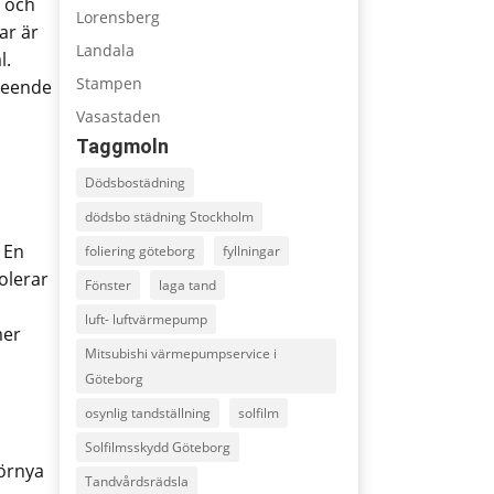
t och
Lorensberg
ar är
Landala
l.
Stampen
tseende
Vasastaden
Taggmoln
Dödsbostädning
dödsbo städning Stockholm
 En
foliering göteborg
fyllningar
olerar
Fönster
laga tand
luft- luftvärmepump
mer
Mitsubishi värmepumpservice i
Göteborg
osynlig tandställning
solfilm
Solfilmsskydd Göteborg
förnya
Tandvårdsrädsla