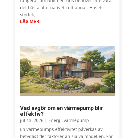
fungerar utmärkt i ett hus behöver inte vara
det bästa alternativet i ett annat. Husets
storlek,...
LÄS MER
Vad avgör om en värmepump blir
effektiv?
jul 13, 2026
|
Energi
,
värmepump
En värmepumps effektivitet påverkas av
betydligt fler faktorer än själva modellen. För