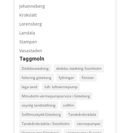
Johanneberg
Krokslätt
Lorensberg
Landala
Stampen
Vasastaden
Taggmoln
Dödsbostädning
dödsbo städning Stockholm
foliering göteborg
fyllningar
Fönster
laga tand
luft- luftvärmepump
Mitsubishi värmepumpservice i Göteborg
osynlig tandställning
solfilm
Solfilmsskydd Göteborg
Tandvårdsrädsla
Tandvårdsrädsla i Stockholm
värmepumpar
Värmepump Göteborg
värmepump i Sverige