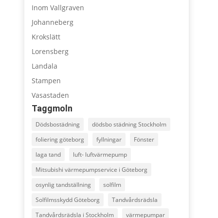
Inom Vallgraven
Johanneberg
Krokslätt
Lorensberg
Landala
Stampen
Vasastaden
Taggmoln
Dödsbostädning
dödsbo städning Stockholm
foliering göteborg
fyllningar
Fönster
laga tand
luft- luftvärmepump
Mitsubishi värmepumpservice i Göteborg
osynlig tandställning
solfilm
Solfilmsskydd Göteborg
Tandvårdsrädsla
Tandvårdsrädsla i Stockholm
värmepumpar