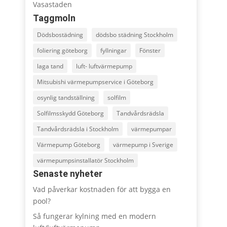
Vasastaden
Taggmoln
Dödsbostädning
dödsbo städning Stockholm
foliering göteborg
fyllningar
Fönster
laga tand
luft- luftvärmepump
Mitsubishi värmepumpservice i Göteborg
osynlig tandställning
solfilm
Solfilmsskydd Göteborg
Tandvårdsrädsla
Tandvårdsrädsla i Stockholm
värmepumpar
Värmepump Göteborg
värmepump i Sverige
värmepumpsinstallatör Stockholm
Senaste nyheter
Vad påverkar kostnaden för att bygga en
pool?
Så fungerar kylning med en modern