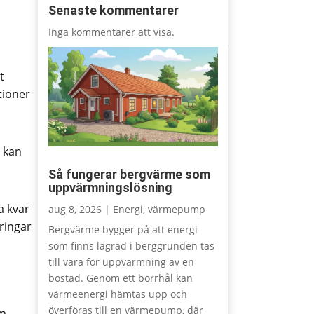
Senaste kommentarer
Inga kommentarer att visa.
t
tioner
s kan
Så fungerar bergvärme som
uppvärmningslösning
a kvar
aug 8, 2026
|
Energi
,
värmepump
ringar
Bergvärme bygger på att energi
som finns lagrad i berggrunden tas
till vara för uppvärmning av en
bostad. Genom ett borrhål kan
värmeenergi hämtas upp och
överföras till en värmepump, där
om