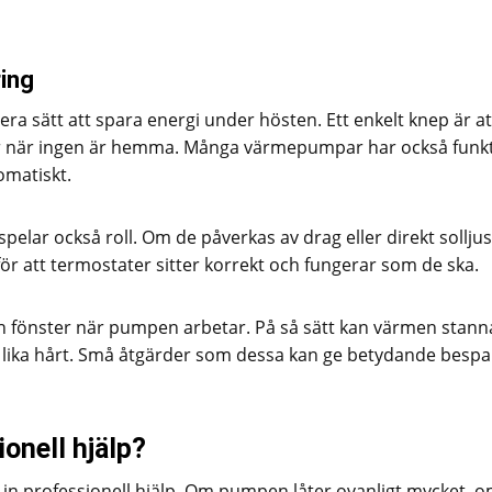
ring
ra sätt att spara energi under hösten. Ett enkelt knep är at
er när ingen är hemma. Många värmepumpar har också funk
omatiskt.
elar också roll. Om de påverkas av drag eller direkt sollju
för att termostater sitter korrekt och fungerar som de ska.
 och fönster när pumpen arbetar. På så sätt kan värmen stann
ika hårt. Små åtgärder som dessa kan ge betydande bespa
onell hjälp?
ta in professionell hjälp. Om pumpen låter ovanligt mycket, 