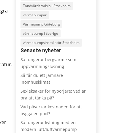
Tandvårdsrädsla i Stockholm
ågra
värmepumpar
Värmepump Göteborg
värmepump i Sverige
värmepumpsinstallatör Stockholm
Senaste nyheter
Så fungerar bergvärme som
ratur.
uppvärmningslösning
Så får du ett jämnare
inomhusklimat
Sexleksaker för nybörjare: vad är
bra att tänka på?
Vad påverkar kostnaden för att
bygga en pool?
ker
Så fungerar kylning med en
modern luft/luftvärmepump