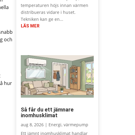
temperaturen höjs innan värmen
ella
distribueras vidare i huset.
Tekniken kan ge en...
LÄS MER
 snabb
ng och
t
på hur
Så får du ett jämnare
inomhusklimat
aug 8, 2026
|
Energi
,
värmepump
Ett jämnt inomhusklimat handlar