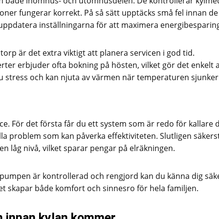
om både inomhus- och utomhusdelen. De kontrollerar kylmed
ktioner fungerar korrekt. På så sätt upptäcks små fel innan de 
 uppdatera inställningarna för att maximera energibesparin
orp är det extra viktigt att planera servicen i god tid.
r erbjuder ofta bokning på hösten, vilket gör det enkelt a
 du stress och kan njuta av värmen när temperaturen sjunker
ice. För det första får du ett system som är redo för kallare 
la problem som kan påverka effektiviteten. Slutligen säkerst
en låg nivå, vilket sparar pengar på elräkningen.
epumpen är kontrollerad och rengjord kan du känna dig säk
et skapar både komfort och sinnesro för hela familjen.
n innan kylan kommer