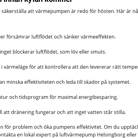
tt säkerställa att värmepumpen är redo för hösten. Här är n
lter försämrar luftflödet och sänker värmeeffekten.
t inget blockerar luftflödet, som löv eller smuts.
 värmeläge för att kontrollera att den levererar rätt tempe
kan minska effektiviteten och leda till skador på systemet.
atur och tidsprogram för maximal energibesparing.
l att dränering fungerar och att inget vatten står stilla.
ken för problem och öka pumpens effektivitet. Om du upptäc
ontakta en lokal expert på luftvärmepump Helsingborg eller