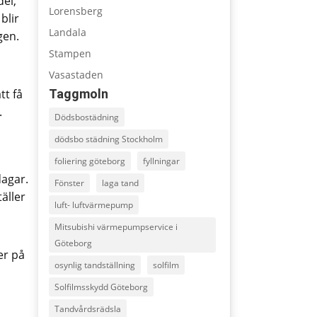
el,
Lorensberg
blir
Landala
gen.
Stampen
Vasastaden
tt få
Taggmoln
.
Dödsbostädning
dödsbo städning Stockholm
foliering göteborg
fyllningar
dagar.
Fönster
laga tand
äller
luft- luftvärmepump
Mitsubishi värmepumpservice i
Göteborg
er på
osynlig tandställning
solfilm
Solfilmsskydd Göteborg
Tandvårdsrädsla