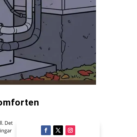
komforten
l. Det
ingar