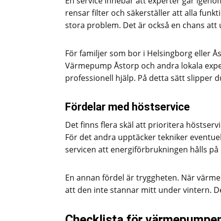
En service innebär att experter går igen
rensar filter och säkerställer att alla fun
stora problem. Det är också en chans att
För familjer som bor i Helsingborg eller Åst
Värmepump Åstorp och andra lokala experte
professionell hjälp. På detta sätt slipper
Fördelar med höstservice
Det finns flera skäl att prioritera höstserv
För det andra upptäcker tekniker eventuel
servicen att energiförbrukningen hålls på 
En annan fördel är tryggheten. När värm
att den inte stannar mitt under vintern. D
Checklista för värmepumpe