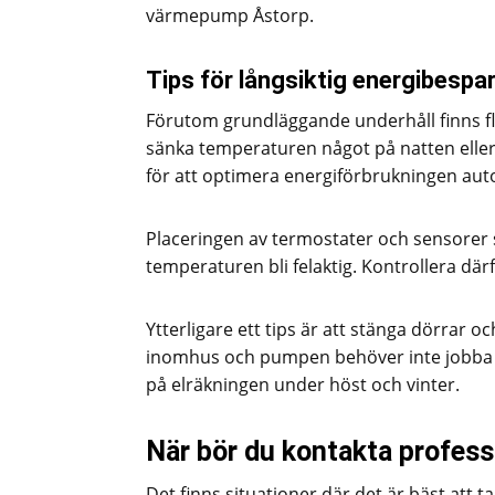
värmepump Åstorp.
Tips för långsiktig energibespa
Förutom grundläggande underhåll finns fle
sänka temperaturen något på natten ell
för att optimera energiförbrukningen aut
Placeringen av termostater och sensorer sp
temperaturen bli felaktig. Kontrollera där
Ytterligare ett tips är att stänga dörrar
inomhus och pumpen behöver inte jobba l
på elräkningen under höst och vinter.
När bör du kontakta professi
Det finns situationer där det är bäst att 