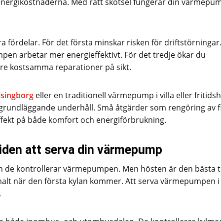
nergikostnaderna. Med rätt skötsel fungerar din värmepu
 fördelar. För det första minskar risken för driftstörningar
en arbetar mer energieffektivt. För det tredje ökar du
ärre kostsamma reparationer på sikt.
singborg
eller en traditionell värmepump i villa eller fritidsh
grundläggande underhåll. Små åtgärder som rengöring av fi
effekt på både komfort och energiförbrukning.
tiden att serva din värmepump
innan de kontrollerar värmepumpen. Men hösten är den bästa 
malt när den första kylan kommer. Att serva värmepumpen i 
.