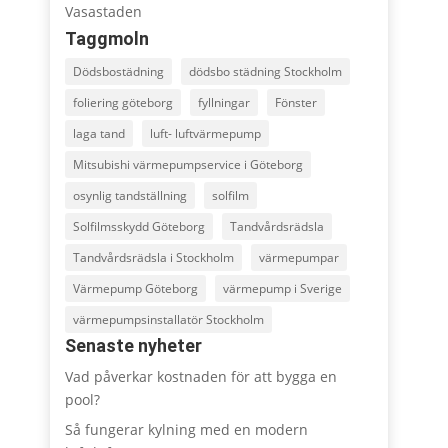
Vasastaden
Taggmoln
Dödsbostädning
dödsbo städning Stockholm
foliering göteborg
fyllningar
Fönster
laga tand
luft- luftvärmepump
Mitsubishi värmepumpservice i Göteborg
osynlig tandställning
solfilm
Solfilmsskydd Göteborg
Tandvårdsrädsla
Tandvårdsrädsla i Stockholm
värmepumpar
Värmepump Göteborg
värmepump i Sverige
värmepumpsinstallatör Stockholm
Senaste nyheter
Vad påverkar kostnaden för att bygga en
pool?
Så fungerar kylning med en modern