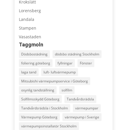
Krokslätt
Lorensberg
Landala
Stampen
Vasastaden
Taggmoln
Dödsbostädning
dödsbo städning Stockholm
foliering göteborg
fyllningar
Fönster
laga tand
luft- luftvärmepump
Mitsubishi värmepumpservice i Göteborg
osynlig tandställning
solfilm
Solfilmsskydd Göteborg
Tandvårdsrädsla
Tandvårdsrädsla i Stockholm
värmepumpar
Värmepump Göteborg
värmepump i Sverige
värmepumpsinstallatör Stockholm