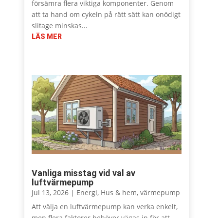
försämra flera viktiga komponenter. Genom
att ta hand om cykeln på rätt sätt kan onödigt
slitage minskas...
LÄS MER
Vanliga misstag vid val av
luftvärmepump
jul 13, 2026
|
Energi
,
Hus & hem
,
värmepump
Att välja en luftvärmepump kan verka enkelt,
men flera faktorer behöver vägas in för att