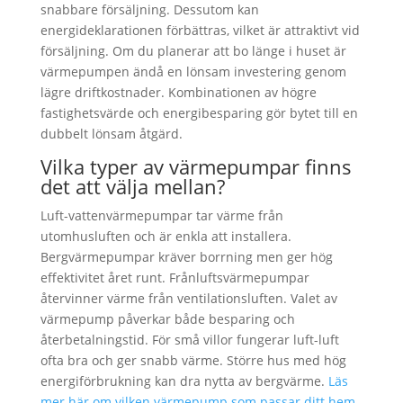
snabbare försäljning. Dessutom kan
energideklarationen förbättras, vilket är attraktivt vid
försäljning. Om du planerar att bo länge i huset är
värmepumpen ändå en lönsam investering genom
lägre driftkostnader. Kombinationen av högre
fastighetsvärde och energibesparing gör bytet till en
dubbelt lönsam åtgärd.
Vilka typer av värmepumpar finns
det att välja mellan?
Luft-vattenvärmepumpar tar värme från
utomhusluften och är enkla att installera.
Bergvärmepumpar kräver borrning men ger hög
effektivitet året runt. Frånluftsvärmepumpar
återvinner värme från ventilationsluften. Valet av
värmepump påverkar både besparing och
återbetalningstid. För små villor fungerar luft-luft
ofta bra och ger snabb värme. Större hus med hög
energiförbrukning kan dra nytta av bergvärme.
Läs
mer här om vilken värmepump som passar ditt hem