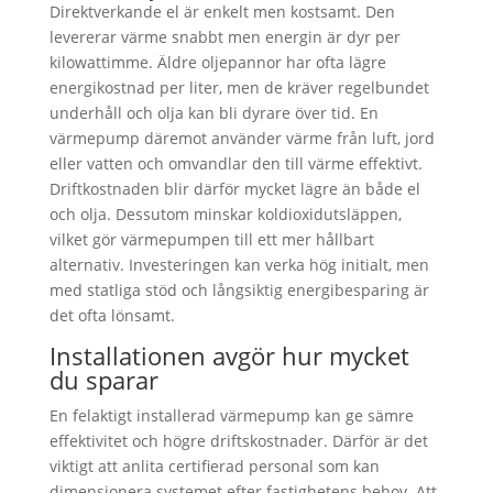
Direktverkande el är enkelt men kostsamt. Den
levererar värme snabbt men energin är dyr per
kilowattimme. Äldre oljepannor har ofta lägre
energikostnad per liter, men de kräver regelbundet
underhåll och olja kan bli dyrare över tid. En
värmepump däremot använder värme från luft, jord
eller vatten och omvandlar den till värme effektivt.
Driftkostnaden blir därför mycket lägre än både el
och olja. Dessutom minskar koldioxidutsläppen,
vilket gör värmepumpen till ett mer hållbart
alternativ. Investeringen kan verka hög initialt, men
med statliga stöd och långsiktig energibesparing är
det ofta lönsamt.
Installationen avgör hur mycket
du sparar
En felaktigt installerad värmepump kan ge sämre
effektivitet och högre driftskostnader. Därför är det
viktigt att anlita certifierad personal som kan
dimensionera systemet efter fastighetens behov. Att