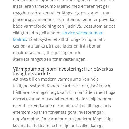
installera värmepump Malmö med erfarenhet ger
trygghet och säkerställer långvarig prestanda. Rätt
placering av inomhus- och utomhusenheter påverkar
både värmefördelning och ljudnivå. Dessutom är det
viktigt med regelbunden
service värmepumpar
Malmö
, så att systemet alltid fungerar optimalt.
Genom att tänka på installationen från början
maximeras energibesparingen och
återbetalningstiden för investeringen.
Värmepumpen som investering: Hur påverkas
fastighetsvärdet?
Att byta till en modern värmepump kan höja
fastighetsvärdet. Köpare värderar energisnåla och
hållbara lösningar högt, särskilt i områden med höga
energikostnader. Fastigheter med äldre oljepannor
eller direktverkande el kan ofta säljas till lägre pris,
eftersom köparen förväntas göra investeringar i
uppvärmning. En värmepump signalerar långsiktig
kostnadseffektivitet och miljötänk, vilket kan ge